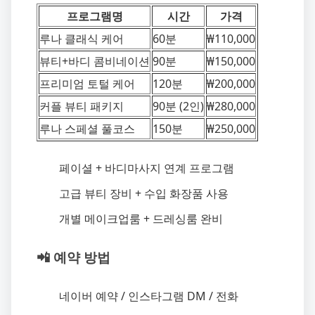
프로그램명
시간
가격
루나 클래식 케어
60분
₩110,000
뷰티+바디 콤비네이션
90분
₩150,000
프리미엄 토털 케어
120분
₩200,000
커플 뷰티 패키지
90분 (2인)
₩280,000
루나 스페셜 풀코스
150분
₩250,000
페이셜 + 바디마사지 연계 프로그램
고급 뷰티 장비 + 수입 화장품 사용
개별 메이크업룸 + 드레싱룸 완비
📲 예약 방법
네이버 예약 / 인스타그램 DM / 전화