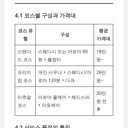
4.1 코스별 구성과 가격대
코스 유
평균
구성
형
가격대
스탠다
스웨디시 또는 아로마 60
18만
드 코스
분 + 웰컴티
원~
프리미
개인 사우나 + 스웨디시/아
26만
엄 코스
로마 120분 + 다과
원~
30만
리추얼
아로마 풀케어 + 헤드스파
원 전
코스
+ 아웃케어
후
4.2 서비스 품질의 특징