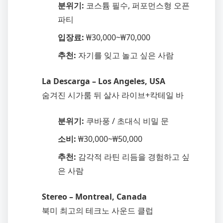
분위기:
코스튬 필수, 퍼포먼스형 오픈
파티
입장료:
₩30,000~₩70,000
추천:
자기를 잊고 놀고 싶은 사람
La Descarga – Los Angeles, USA
숨겨진 시가룸 뒤 살사 라이브+칵테일 바
분위기:
쿠바풍 / 초대식 비밀 문
소비:
₩30,000~₩50,000
추천:
감각적 라틴 리듬을 경험하고 싶
은 사람
Stereo – Montreal, Canada
북미 최고의 테크노 사운드 클럽