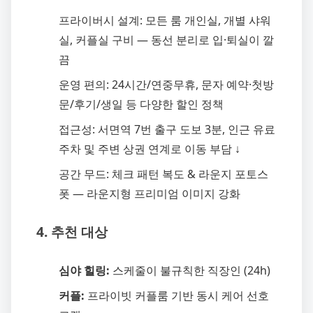
프라이버시 설계: 모든 룸 개인실, 개별 샤워
실, 커플실 구비 — 동선 분리로 입·퇴실이 깔
끔
운영 편의: 24시간/연중무휴, 문자 예약·첫방
문/후기/생일 등 다양한 할인 정책
접근성: 서면역 7번 출구 도보 3분, 인근 유료
주차 및 주변 상권 연계로 이동 부담 ↓
공간 무드: 체크 패턴 복도 & 라운지 포토스
폿 — 라운지형 프리미엄 이미지 강화
4. 추천 대상
심야 힐링:
스케줄이 불규칙한 직장인 (24h)
커플:
프라이빗 커플룸 기반 동시 케어 선호