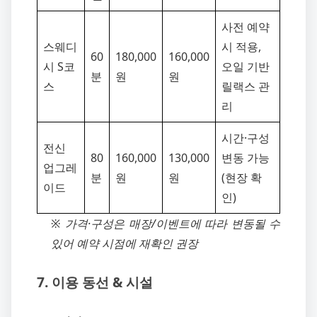
사전 예약
스웨디
시 적용,
60
180,000
160,000
시 S코
오일 기반
분
원
원
스
릴랙스 관
리
시간·구성
전신
80
160,000
130,000
변동 가능
업그레
분
원
원
(현장 확
이드
인)
※ 가격·구성은 매장/이벤트에 따라 변동될 수
있어 예약 시점에 재확인 권장
7. 이용 동선 & 시설