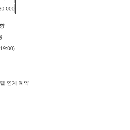
80,000
음향
용
9:00)
호텔 연계 예약