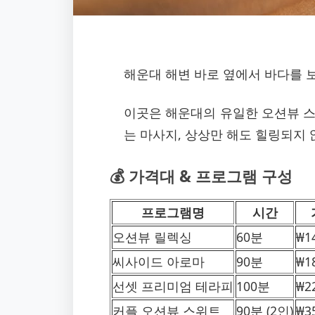
해운대 해변 바로 옆에서 바다를 
이곳은 해운대의 유일한 오션뷰 스
는 마사지, 상상만 해도 힐링되지 
💰 가격대 & 프로그램 구성
프로그램명
시간
오션뷰 릴렉싱
60분
₩1
씨사이드 아로마
90분
₩1
선셋 프리미엄 테라피
100분
₩2
커플 오션뷰 스위트
90분 (2인)
₩3