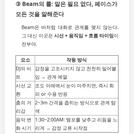
③ Beam의 룰: 말은 필요 없다, 페이스가
모든 것을 말해준다
Beam은 바처럼 대화로 관계를 맺지 않는다.
그 대신 이곳은
시선 + 움직임 + 흐름 타이밍
이
전부야.
요소
작동 방식
DJ의 비
감정을 고조시키지 않고 천천히 밀어붙
트
임 → 관계 예열
시선 교
조도 아래에서 눈이 마주치면, 즉시 회
환
피 or 수용 반응
춤의 거
2~3m 간격을 좁히는 방식으로 관계 탐
리감
색
음악 변
1:30~2:00AM: 템포를 낮추고 리듬을 느
화 시기
리게 → 감정 교류 시작점