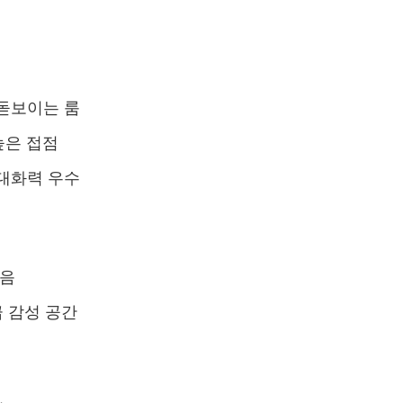
돋보이는 룸
높은 접점
대화력 우수
높음
급 감성 공간