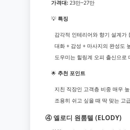
가격대:
23만~27만
💡
특징
감각적 인테리어와 향기 설계가 
대화 + 감성 + 마사지의 완성도 
도우미는 힐링계 오피 출신으로 
🌟
추천 포인트
지친 직장인 고객층 비중 매우 
조용히 쉬고 싶을 때 딱 맞는 고
④ 엘로디 원룸텔 (ELODY)