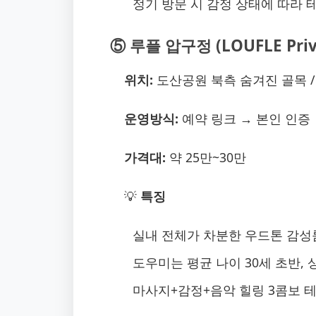
정기 방문 시 감정 상태에 따라 
⑤ 루플 압구정 (LOUFLE Priv
위치:
도산공원 북측 숨겨진 골목 /
운영방식:
예약 링크 → 본인 인증 
가격대:
약 25만~30만
💡
특징
실내 전체가 차분한 우드톤 감성룸
도우미는 평균 나이 30세 초반, 
마사지+감정+음악 힐링 3콤보 