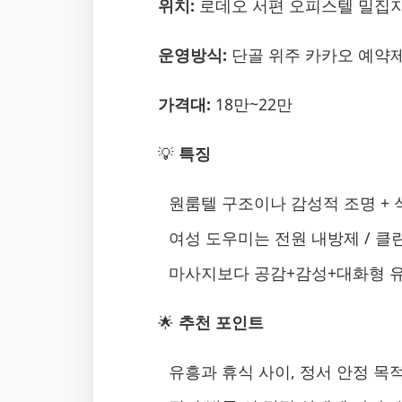
위치:
로데오 서편 오피스텔 밀집
운영방식:
단골 위주 카카오 예약
가격대:
18만~22만
💡
특징
원룸텔 구조이나 감성적 조명 + 식
여성 도우미는 전원 내방제 / 클
마사지보다 공감+감성+대화형 
🌟
추천 포인트
유흥과 휴식 사이, 정서 안정 목